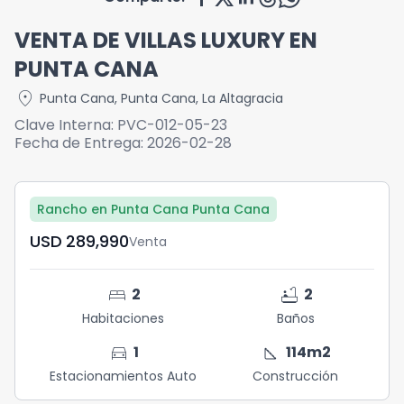
VENTA DE VILLAS LUXURY EN
PUNTA CANA
location_on
Punta Cana
,
Punta Cana
,
La Altagracia
Clave Interna:
PVC-012-05-23
Fecha de Entrega:
2026-02-28
Rancho en Punta Cana Punta Cana
USD	289,990
Venta
bed
bathtub
2
2
Habitaciones
Baños
directions_car
square_foot
1
114
m2
Estacionamientos Auto
Construcción