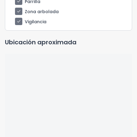
check
Parrilla
check
Zona arbolada
check
Vigilancia
Ubicación aproximada