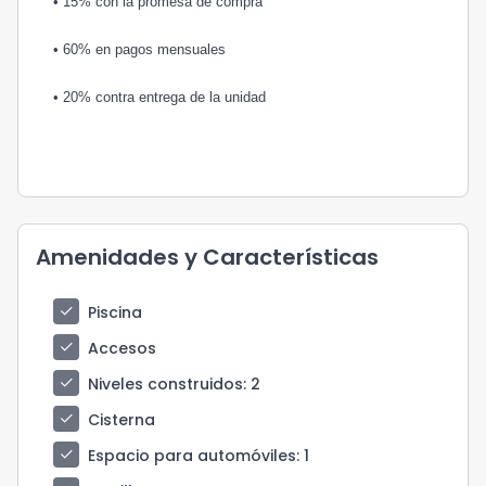
• 15% con la promesa de compra
• 60% en pagos mensuales
• 20% contra entrega de la unidad
Amenidades y Características
check
Piscina
check
Accesos
check
Niveles construidos
: 2
check
Cisterna
check
Espacio para automóviles
: 1