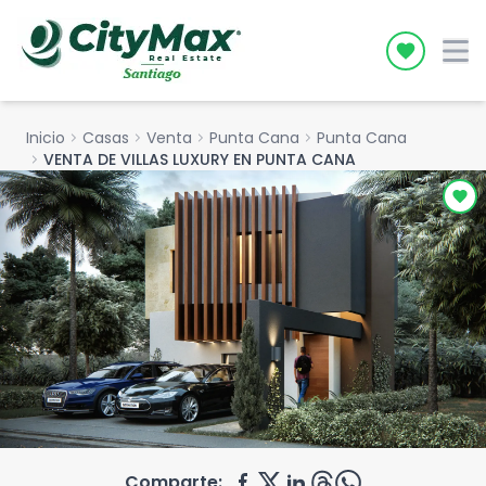
Icon desc
Inicio
chevron_right
Casas
chevron_right
Venta
chevron_right
Punta Cana
chevron_right
Punta Cana
chevron_right
VENTA DE VILLAS LUXURY EN PUNTA CANA
Comparte: