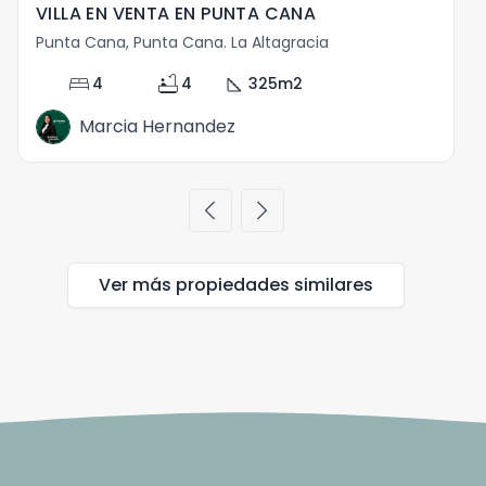
VILLA EN VENTA EN PUNTA CANA
E
Punta Cana, Punta Cana. La Altagracia
P
bed
bathtub
square_foot
4
4
325
m2
Marcia Hernandez
chevron_left
chevron_right
Ver más propiedades
similares