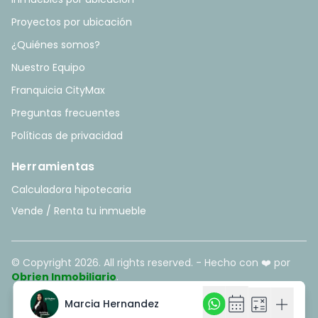
Proyectos por ubicación
¿Quiénes somos?
Nuestro Equipo
Franquicia CityMax
Preguntas frecuentes
Políticas de privacidad
Herramientas
Calculadora hipotecaria
Vende / Renta tu inmueble
© Copyright
2026
. All rights reserved. - Hecho con ❤️ por
Obrien Inmobiliario
.
calendar_month
calendar_month
calculate
calculate
add
add
Marcia Hernandez
Marcia Hernandez