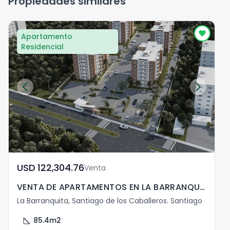
Propiedades similares
Apartamento
Residencial
USD	122,304.76
Venta
VENTA DE APARTAMENTOS EN LA BARRANQUITA SANTIAGO
La Barranquita, Santiago de los Caballeros. Santiago
square_foot
85.4
m2