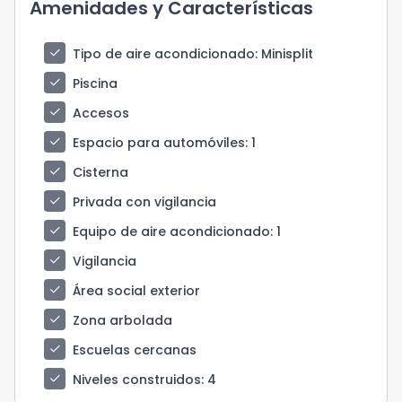
Amenidades y Características
check
Tipo de aire acondicionado
: Minisplit
check
Piscina
check
Accesos
check
Espacio para automóviles
: 1
check
Cisterna
check
Privada con vigilancia
check
Equipo de aire acondicionado
: 1
check
Vigilancia
check
Área social exterior
check
Zona arbolada
check
Escuelas cercanas
check
Niveles construidos
: 4