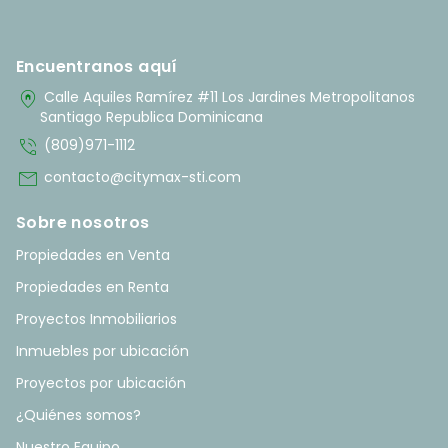
Encuentranos aquí
home_pin
Calle Aquiles Ramírez #11 Los Jardines Metropolitanos
Santiago Republica Dominicana
phone_in_talk
(809)971-1112
mail
contacto@citymax-sti.com
Sobre nosotros
Propiedades en Venta
Propiedades en Renta
Proyectos Inmobiliarios
Inmuebles por ubicación
Proyectos por ubicación
¿Quiénes somos?
Nuestro Equipo