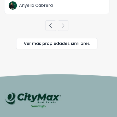
Anyella Cabrera
chevron_left
chevron_right
Ver más propiedades
similares