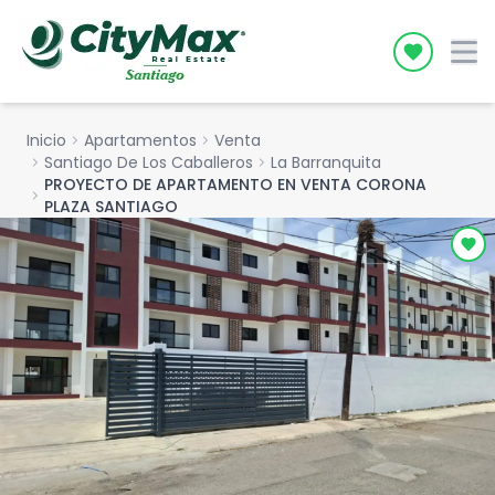
Icon desc
Inicio
chevron_right
Apartamentos
chevron_right
Venta
chevron_right
Santiago De Los Caballeros
chevron_right
La Barranquita
PROYECTO DE APARTAMENTO EN VENTA CORONA
chevron_right
PLAZA SANTIAGO