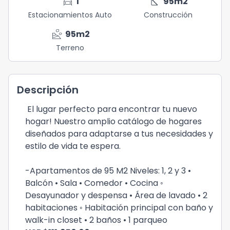
directions_car
square_foot
1
95
m2
Estacionamientos Auto
Construcción
landslide
95
m2
Terreno
Descripción
El lugar perfecto para encontrar tu nuevo
hogar! Nuestro amplio catálogo de hogares
diseñados para adaptarse a tus necesidades y
estilo de vida te espera.
-Apartamentos de 95 M2 Niveles: 1, 2 y 3 •
Balcón • Sala • Comedor • Cocina ◦
Desayunador y despensa • Área de lavado • 2
habitaciones ◦ Habitación principal con baño y
walk-in closet • 2 baños • 1 parqueo