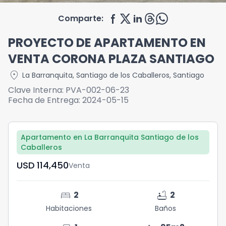
Comparte:
PROYECTO DE APARTAMENTO EN
VENTA CORONA PLAZA SANTIAGO
location_on
La Barranquita
,
Santiago de los Caballeros
,
Santiago
Clave Interna:
PVA-002-06-23
Fecha de Entrega:
2024-05-15
Apartamento en La Barranquita Santiago de los
Caballeros
USD	114,450
Venta
bed
bathtub
2
2
Habitaciones
Baños