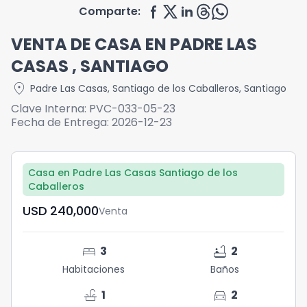
Comparte:
VENTA DE CASA EN PADRE LAS
CASAS , SANTIAGO
location_on
Padre Las Casas
,
Santiago de los Caballeros
,
Santiago
Clave Interna:
PVC-033-05-23
Fecha de Entrega:
2026-12-23
Casa en Padre Las Casas Santiago de los
Caballeros
USD	240,000
Venta
bed
bathtub
3
2
Habitaciones
Baños
faucet
directions_car
1
2