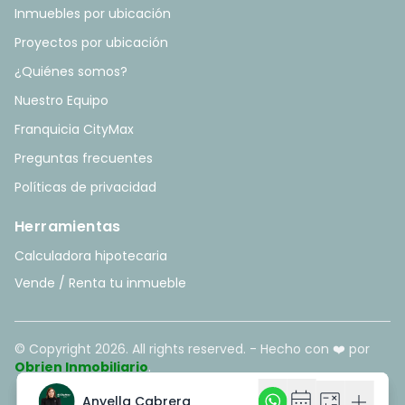
Inmuebles por ubicación
Proyectos por ubicación
¿Quiénes somos?
Nuestro Equipo
Franquicia CityMax
Preguntas frecuentes
Políticas de privacidad
Herramientas
Calculadora hipotecaria
Vende / Renta tu inmueble
© Copyright
2026
. All rights reserved. - Hecho con ❤️ por
Obrien Inmobiliario
.
calendar_month
calendar_month
calculate
calculate
add
add
Anyella Cabrera
Anyella Cabrera