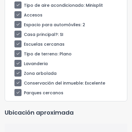
check
Tipo de aire acondicionado
: Minisplit
check
Accesos
check
Espacio para automóviles
: 2
check
Casa principal?
: SI
check
Escuelas cercanas
check
Tipo de terreno
: Plano
check
Lavanderia
check
Zona arbolada
check
Conservación del inmueble
: Excelente
check
Parques cercanos
Ubicación aproximada