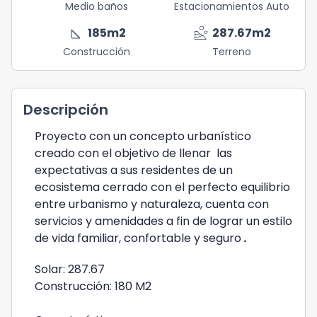
Medio baños
Estacionamientos Auto
square_foot
landslide
185
m2
287.67
m2
Construcción
Terreno
Descripción
Proyecto con un concepto urbanístico
creado con el objetivo de llenar las
expectativas a sus residentes de un
ecosistema cerrado con el perfecto equilibrio
entre urbanismo y naturaleza, cuenta con
servicios y amenidades a fin de lograr un estilo
de vida familiar, confortable y seguro
.
Solar: 287.67
Construcción: 180 M2