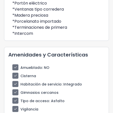
*Portón eléctrico
*Ventanas tipo corredera
*Madera preciosa
*Porcelanato importado
*Terminaciones de primera
*Intercom
Amenidades y Características
check
Amueblado
: NO
check
Cisterna
check
Habitación de servicio
: Integrado
check
Gimnasios cercanos
check
Tipo de acceso
: Asfalto
check
Vigilancia