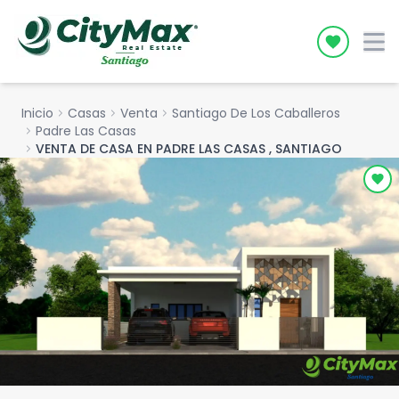
Icon desc
Inicio
chevron_right
Casas
chevron_right
Venta
chevron_right
Santiago De Los Caballeros
chevron_right
Padre Las Casas
chevron_right
VENTA DE CASA EN PADRE LAS CASAS , SANTIAGO