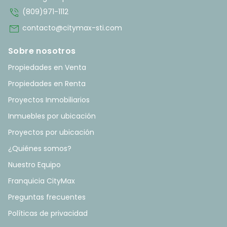
phone_in_talk
(809)971-1112
mail
contacto@citymax-sti.com
Sobre nosotros
Propiedades en Venta
Propiedades en Renta
Proyectos Inmobiliarios
Inmuebles por ubicación
Proyectos por ubicación
¿Quiénes somos?
Nuestro Equipo
Franquicia CityMax
Preguntas frecuentes
Políticas de privacidad