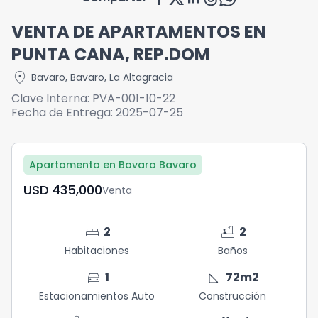
VENTA DE APARTAMENTOS EN
PUNTA CANA, REP.DOM
location_on
Bavaro
,
Bavaro
,
La Altagracia
Clave Interna:
PVA-001-10-22
Fecha de Entrega:
2025-07-25
Apartamento en Bavaro Bavaro
USD	435,000
Venta
bed
bathtub
2
2
Habitaciones
Baños
directions_car
square_foot
1
72
m2
Estacionamientos Auto
Construcción