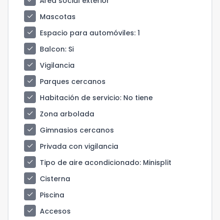
check
Área social exterior
check
Mascotas
check
Espacio para automóviles
: 1
check
Balcon
: Si
check
Vigilancia
check
Parques cercanos
check
Habitación de servicio
: No tiene
check
Zona arbolada
check
Gimnasios cercanos
check
Privada con vigilancia
check
Tipo de aire acondicionado
: Minisplit
check
Cisterna
check
Piscina
check
Accesos