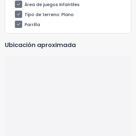
check
Área de juegos infantiles
check
Tipo de terreno
: Plano
check
Parrilla
Ubicación aproximada