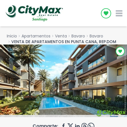
Icon desc
Inicio
chevron_right
Apartamentos
chevron_right
Venta
chevron_right
Bavaro
chevron_right
Bavaro
chevron_right
VENTA DE APARTAMENTOS EN PUNTA CANA, REP.DOM
Comparte: