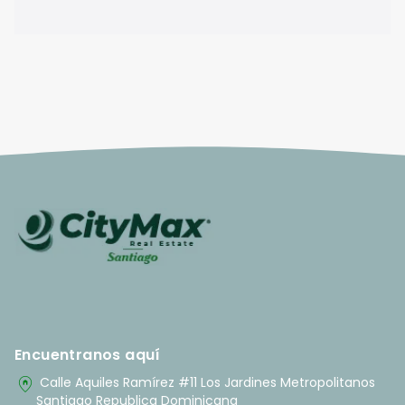
Encuentranos aquí
home_pin
Calle Aquiles Ramírez #11 Los Jardines Metropolitanos
Santiago Republica Dominicana