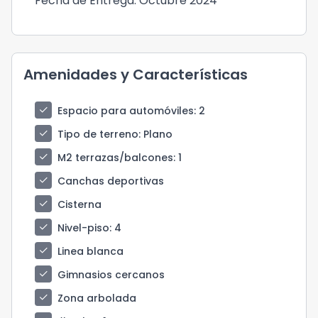
Fecha de Entrega: Octubre 2024
Amenidades y Características
check
Espacio para automóviles
: 2
check
Tipo de terreno
: Plano
check
M2 terrazas/balcones
: 1
check
Canchas deportivas
check
Cisterna
check
Nivel-piso
: 4
check
Linea blanca
check
Gimnasios cercanos
check
Zona arbolada