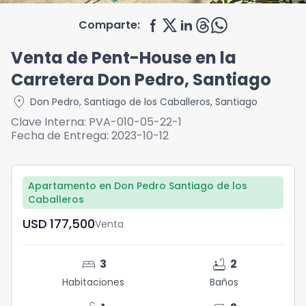
Comparte:
Venta de Pent-House en la
Carretera Don Pedro, Santiago
location_on
Don Pedro
,
Santiago de los Caballeros
,
Santiago
Clave Interna:
PVA-010-05-22-1
Fecha de Entrega:
2023-10-12
Apartamento en Don Pedro Santiago de los
Caballeros
USD	177,500
Venta
bed
bathtub
3
2
Habitaciones
Baños