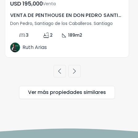
USD	195,000
Venta
VENTA DE PENTHOUSE EN DON PEDRO SANTIAGO
Don Pedro, Santiago de los Caballeros. Santiago
bed
bathtub
square_foot
3
2
189
m2
Ruth Arias
chevron_left
chevron_right
Ver más propiedades
similares