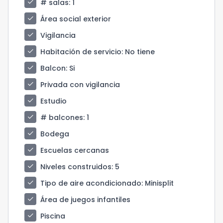
check
# salas
: 1
check
Área social exterior
check
Vigilancia
check
Habitación de servicio
: No tiene
check
Balcon
: Si
check
Privada con vigilancia
check
Estudio
check
# balcones
: 1
check
Bodega
check
Escuelas cercanas
check
Niveles construidos
: 5
check
Tipo de aire acondicionado
: Minisplit
check
Área de juegos infantiles
check
Piscina