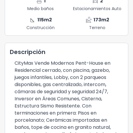
faucet
directions_car
1
2
Medio baños
Estacionamientos Auto
square_foot
landslide
115
m2
173
m2
Construcción
Terreno
Descripción
CityMax Vende Modernos Pent-House en
Residencial cerrado, con piscina, gazebo,
juegos infantiles, Lobby, con 2 parqueos
disponibles, gas centralizado, intercom,
cámaras de seguridad y seguridad 24/7,
Inversor en Áreas Comunes, Cisterna,
Estructura Sismo Resistente. Con
terminaciones en primera: Pisos en
porcelanato; Cerámicas importadas en
baños, tope de cocina en granito natural,