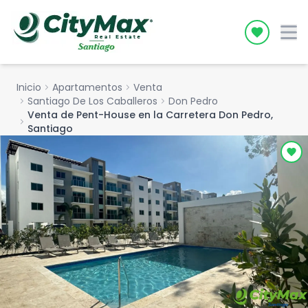
Icon desc
Inicio
chevron_right
Apartamentos
chevron_right
Venta
chevron_right
Santiago De Los Caballeros
chevron_right
Don Pedro
Venta de Pent-House en la Carretera Don Pedro,
chevron_right
Santiago