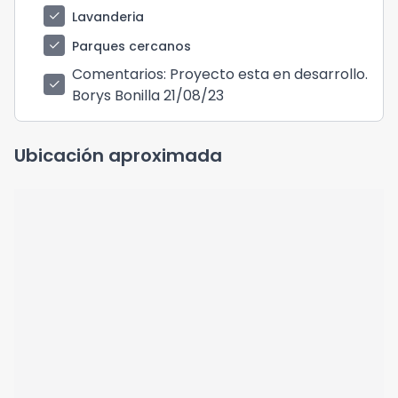
check
Lavanderia
check
Parques cercanos
Comentarios
: Proyecto esta en desarrollo.
check
Borys Bonilla 21/08/23
Ubicación aproximada