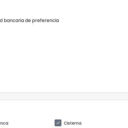
ad bancaria de preferencia
check
anca
Cisterna