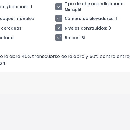
Tipo de aire acondicionado
:
check
azas/balcones
: 1
Minisplit
check
juegos infantiles
Número de elevadores
: 1
check
s cercanas
Niveles construidos
: 8
check
bolada
Balcon
: Si
 de la obra 40% transcuerso de la obra y 50% contra entr
024