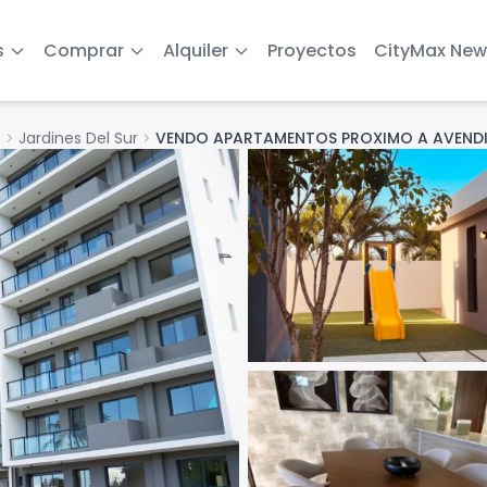
s
Comprar
Alquiler
Proyectos
CityMax New
s
chevron_right
Jardines Del Sur
chevron_right
VENDO APARTAMENTOS PROXIMO A AVEND