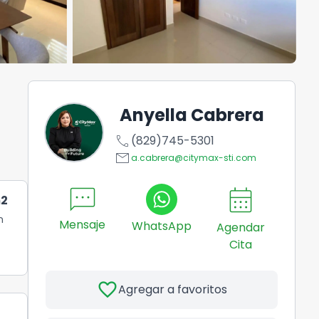
Anyella Cabrera
call
(829)745-5301
email
a.cabrera@citymax-sti.com
sms
calendar_month
2
n
Mensaje
WhatsApp
Agendar
Cita
favorite
Agregar a favoritos