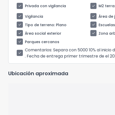
check
check
Privada con vigilancia
M2 terr
check
check
Vigilancia
Área de 
check
check
Tipo de terreno
: Plano
Escuela
check
check
Área social exterior
Zona ar
check
Parques cercanos
Comentarios
: Separa con 5000 10% al inicio
check
. Fecha de entrega primer trimestre de el 2
Ubicación aproximada