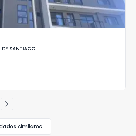
O DE SANTIAGO
V
Ja
chevron_right
edades
similares