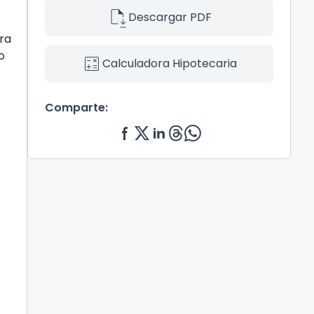
file_save
Descargar PDF
tra
o
calculate
Calculadora Hipotecaria
Comparte: