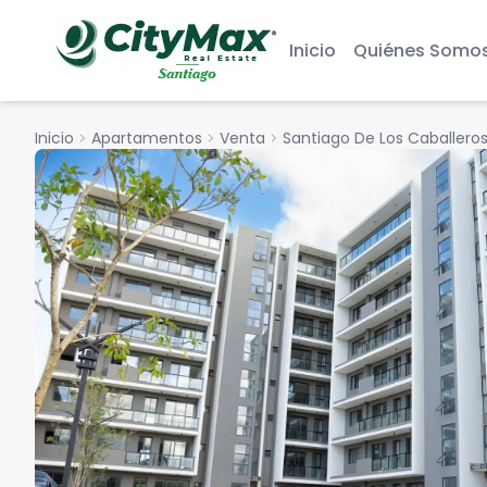
Inicio
Quiénes Somo
Inicio
chevron_right
Apartamentos
chevron_right
Venta
chevron_right
Santiago De Los Caballero