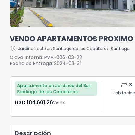
VENDO APARTAMENTOS PROXIMO 
location_on
Jardines del Sur
,
Santiago de los Caballeros
,
Santiago
Clave Interna:
PVA-006-03-22
Fecha de Entrega:
2024-03-31
bed
3
Apartamento en Jardines del Sur
Santiago de los Caballeros
Habitacio
USD	184,601.26
Venta
Descripción