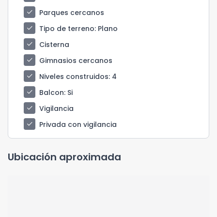
check
Parques cercanos
check
Tipo de terreno
: Plano
check
Cisterna
check
Gimnasios cercanos
check
Niveles construidos
: 4
check
Balcon
: Si
check
Vigilancia
check
Privada con vigilancia
Ubicación aproximada