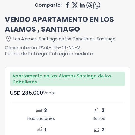
Comparte:
VENDO APARTAMENTO EN LOS
ALAMOS , SANTIAGO
location_on
Los Alamos
,
Santiago de los Caballeros
,
Santiago
Clave Interna:
PVA-015-01-22-2
Fecha de Entrega:
Entrega inmediata
Apartamento en Los Alamos Santiago de los
Caballeros
USD	235,000
Venta
bed
bathtub
3
3
Habitaciones
Baños
faucet
directions_car
1
2