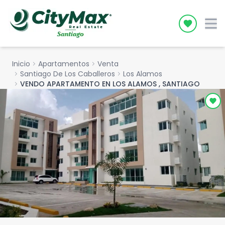
Icon desc
Inicio
chevron_right
Apartamentos
chevron_right
Venta
chevron_right
Santiago De Los Caballeros
chevron_right
Los Alamos
chevron_right
VENDO APARTAMENTO EN LOS ALAMOS , SANTIAGO