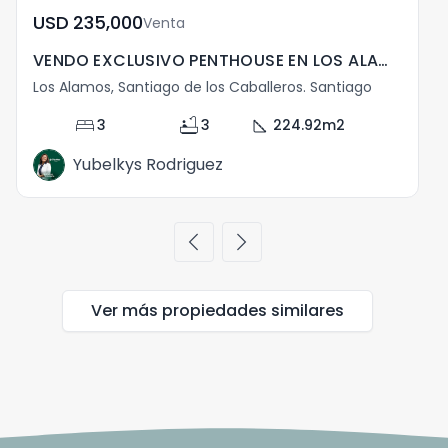
USD	235,000
Venta
VENDO EXCLUSIVO PENTHOUSE EN LOS ALAMOS , SANTIAGO
Los Alamos, Santiago de los Caballeros. Santiago
L
bed
bathtub
square_foot
3
3
224.92
m2
Yubelkys Rodriguez
chevron_left
chevron_right
Ver más propiedades
similares