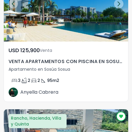
USD	125,900
Venta
VENTA APARTAMENTOS CON PISCINA EN SOSUA , PUERTO PLATA
Apartamento en Sosúa Sosua
bed
bathtub
directions_car
square_foot
3
2
2
95
m2
Anyella Cabrera
Rancho, Hacienda, Villa
y Quinta