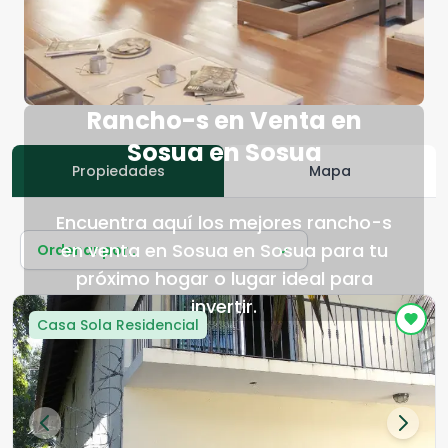
Rancho-s en Venta en
Sosua en Sosua
Propiedades
Mapa
Encuentra aquí los mejores rancho-s
en venta en Sosua en Sosua para tu
Ordenar por...
próximo hogar o lugar ideal para
invertir.
Casa Sola Residencial