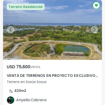
Terreno Residencial
USD	75,600
Venta
VENTA DE TERRENOS EN PROYECTO EXCLUSIVO EN PUERTO PLATA
Terreno en Sosúa Sosua
square_foot
420
m2
Anyella Cabrera