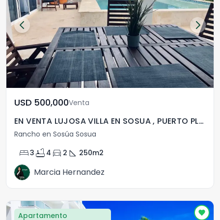
USD	500,000
Venta
EN VENTA LUJOSA VILLA EN SOSUA , PUERTO PLATA
Rancho en Sosúa Sosua
bed
bathtub
directions_car
square_foot
3
4
2
250
m2
Marcia Hernandez
Apartamento