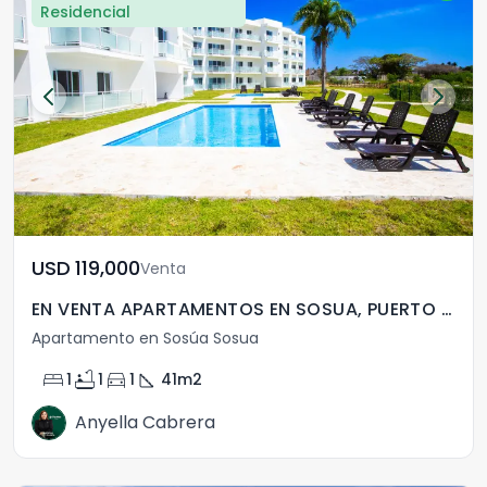
Residencial
USD	119,000
Venta
EN VENTA APARTAMENTOS EN SOSUA, PUERTO PLATA , R.D
Apartamento en Sosúa Sosua
bed
bathtub
directions_car
square_foot
1
1
1
41
m2
Anyella Cabrera