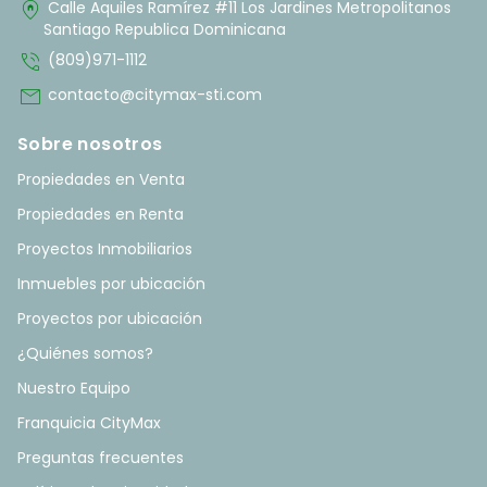
home_pin
Calle Aquiles Ramírez #11 Los Jardines Metropolitanos
Santiago Republica Dominicana
phone_in_talk
(809)971-1112
mail
contacto@citymax-sti.com
Sobre nosotros
Propiedades en Venta
Propiedades en Renta
Proyectos Inmobiliarios
Inmuebles por ubicación
Proyectos por ubicación
¿Quiénes somos?
Nuestro Equipo
Franquicia CityMax
Preguntas frecuentes