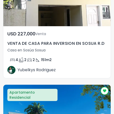
USD	227,000
Venta
VENTA DE CASA PARA INVERSION EN SOSUA R.D
Casa en Sosúa Sosua
bed
bathtub
directions_car
square_foot
4
2
2
151
m2
Yubelkys Rodriguez
Apartamento
Residencial