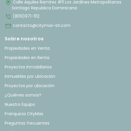
home_pin
Calle Aquiles Ramírez #11 Los Jardines Metropolitanos
Santiago Republica Dominicana
phone_in_talk
(809)971-1112
mail
contacto@citymax-sti.com
Sobre nosotros
Propiedades en Venta
Propiedades en Renta
Proyectos Inmobiliarios
Inmuebles por ubicación
Proyectos por ubicación
¿Quiénes somos?
Nuestro Equipo
Franquicia CityMax
Preguntas frecuentes