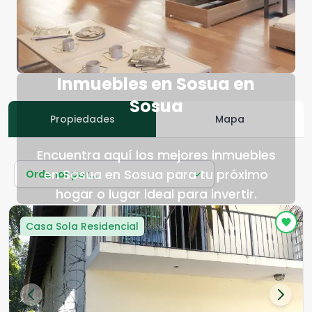
Inmuebles en Sosua en
Sosua
Propiedades
Mapa
Encuentra aquí los mejores inmuebles
en Sosua en Sosua para tu próximo
Ordenar por...
hogar o lugar ideal para invertir.
Casa Sola Residencial