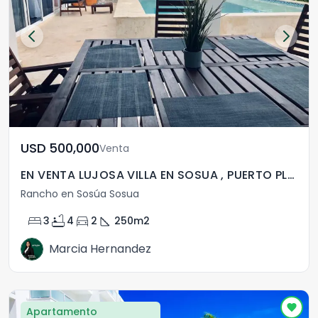
USD	500,000
Venta
EN VENTA LUJOSA VILLA EN SOSUA , PUERTO PLATA
Rancho en Sosúa Sosua
bed
bathtub
directions_car
square_foot
3
4
2
250
m2
Marcia Hernandez
Apartamento