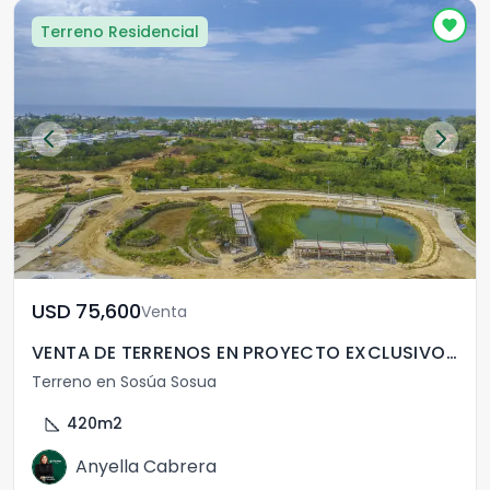
Terreno Residencial
USD	75,600
Venta
VENTA DE TERRENOS EN PROYECTO EXCLUSIVO EN PUERTO PLATA
Terreno en Sosúa Sosua
square_foot
420
m2
Anyella Cabrera