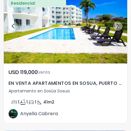
Residencial
USD	119,000
Venta
EN VENTA APARTAMENTOS EN SOSUA, PUERTO PLATA , R.D
Apartamento en Sosúa Sosua
bed
bathtub
directions_car
square_foot
1
1
1
41
m2
Anyella Cabrera