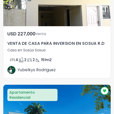
USD	227,000
Venta
VENTA DE CASA PARA INVERSION EN SOSUA R.D
Casa en Sosúa Sosua
bed
bathtub
directions_car
square_foot
4
2
2
151
m2
Yubelkys Rodriguez
Apartamento
Residencial