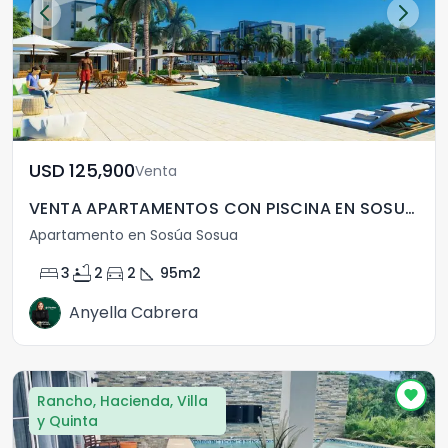
USD	125,900
Venta
VENTA APARTAMENTOS CON PISCINA EN SOSUA , PUERTO PLATA
Apartamento en Sosúa Sosua
bed
bathtub
directions_car
square_foot
3
2
2
95
m2
Anyella Cabrera
Rancho, Hacienda, Villa
y Quinta